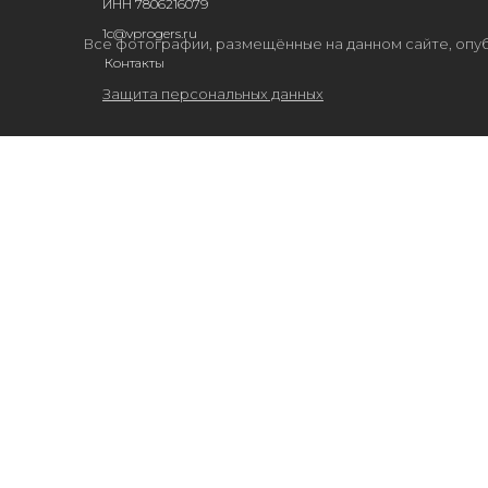
ИНН 7806216079
1c@vprogers.ru
Все фотографии, размещённые на данном сайте, опуб
Контакты
Защита персональных данных