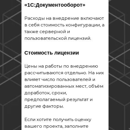
Услуги, которые могут Вас
«1С:Документооборот»
заинтересовать
Расходы на внедрение включают
в себя стоимость конфигурации, а
Мы предоставляем широкий спектр
услуг для предприятий, которые
также серверной и
позволят автоматизировать ваши
пользовательской лицензий.
бизнес-процессы и навести порядок в
организации.
Стоимость лицензии
Внедрение 1С ERP
Цены на работы по внедрению
рассчитываются отдельно. На них
Поможем выйти на новый
влияет число пользователей и
уровень управления c
автоматизированных мест, объём
современной ERP-системой
доработок, сроки,
предполагаемый результат и
Узнать подробнее
другие факторы.
Если хотите получить оценку
вашего проекта, заполните
Сопровождение проектов