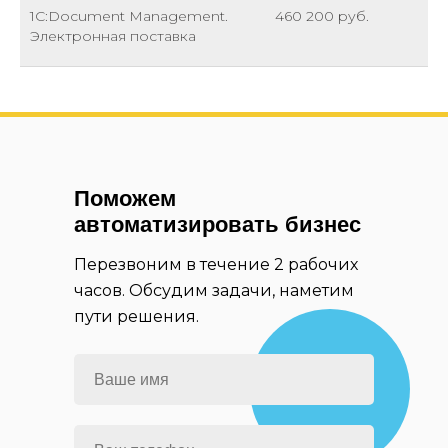
1С:Document Management.
460 200 руб.
Аутсорсинг программистов
Электронная поставка
Команды сертифицированных
специалистов во главе с тимлидом.
Быстро вникнем в ваши задачи и
покажем результат
Узнать подробнее
Поможем
автоматизировать бизнес
Перезвоним в течение 2 рабочих
часов. Обсудим задачи, наметим
пути решения.