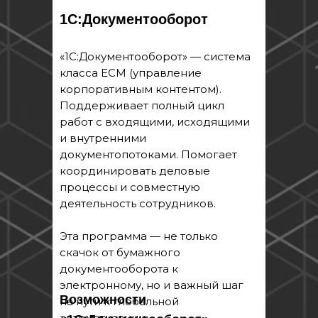
1С:Документооборот
«1С:Документооборот» — система
класса ECM (управление
корпоративным контентом).
Поддерживает полный цикл
работ с входящими, исходящими
и внутренними
документопотоками. Помогает
координировать деловые
процессы и совместную
деятельность сотрудников.
Эта программа — не только
скачок от бумажного
документооборота к
электронному, но и важный шаг
Возможности
на пути к глобальной
автоматизации.