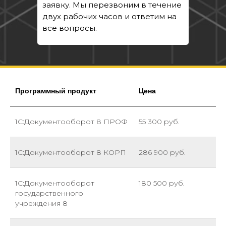
заявку. Мы перезвоним в течение
двух рабочих часов и ответим на
Разворачиваем среду разработки и
все вопросы.
трекинга. Обеспечим быстрые
доработки и сдачу пользователям
Узнать подробнее
Программный продукт
Цена
1С Зарплата и Управление
1С:Документооборот 8 ПРОФ
55 300 руб.
персоналом
Сделаем кадровые процессы
1С:Документооборот 8 КОРП
286 900 руб.
эффективнее с многофункциональной
HRM-системой
1С:Документооборот
180 500 руб.
государственного
Узнать подробнее
учреждения 8