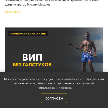
В пятничной рубрике на вопросы ответил наш скромный системный
администратор Михаил Масанов.
12.04.2024
КОРПОРАТИВНАЯ ЖИЗНЬ
Мы используем cookies для улучшения работы сайта. Продолжая
пользоваться сайтом, вы соглашаетесь с
политикой
использования cookies
.
СОГЛАСЕН
Такой разносторонний Егор Королёв: об
увлечениях и карьере