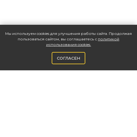
Мы используем cookies для улучшения работы сайта. Продолжая
пользоваться сайтом, вы соглашаетесь с
политикой
использования cookies
.
СОГЛАСЕН
ВНЕДРЕНИЕ
1С: ERP
1С: Управление Холдингом
1С: ERP. Управление холдингом