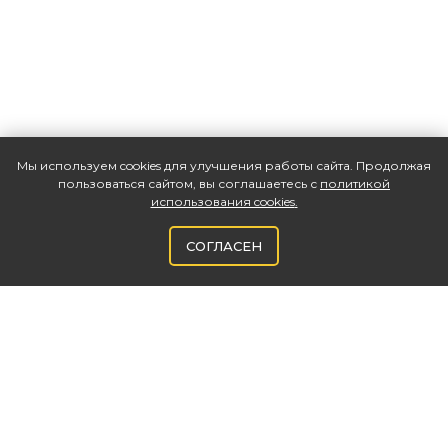
Мы используем cookies для улучшения работы сайта. Продолжая
пользоваться сайтом, вы соглашаетесь с
политикой
использования cookies
.
СОГЛАСЕН
ВНЕДРЕНИЕ
1С: ERP