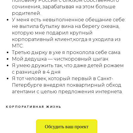
половину России с блюзом собственного
сочинения, зарабатывая на этом больше
родителей.
У меня есть невыполненное обещание себе:
не выпила бутылку вина на берегу океана,
которую мне подарил крупный
корпоративный клиент,когда я уходила из
МТС.
Третью дырку в ухе я проколола себе сама.
Мой дедушка — чисткоровный цыган.
Я умею дружить так, что даже детей рожаем
с разницей в 4 дня
Я тот человек, который первый в Санкт-
Петербурге внедрял поквартирный обход
агентами с целью предложения интернета.
КОРПОРАТИВНАЯ ЖИЗНЬ
Обсудить ваш проект